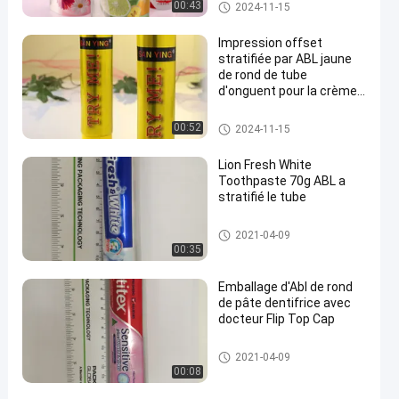
Conditionnement souple de no
00:43
2024-11-15
urriture
Impression offset
stratifiée par ABL jaune
de rond de tube
d'onguent pour la crème
de BB
Tube stratifié par ABL
00:52
2024-11-15
Lion Fresh White
Toothpaste 70g ABL a
stratifié le tube
Tube stratifié par ABL
2021-04-09
00:35
Emballage d'Abl de rond
de pâte dentifrice avec
docteur Flip Top Cap
Tube stratifié par ABL
2021-04-09
00:08