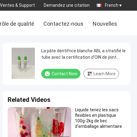
Ventes & Support :
Demandez une citation
French
ôle de qualité
Contactez-nous
Nouvelles
La pâte dentifrice blanche ABL a stratifié le
tube avec la certification d'OIN de joint
supérieur/chapeau de couleur
Contact Now
Learn More
Related Videos
Liquide tenez les sacs
flexibles en plastique
100g-2kg de bec
d'emballage alimentaire