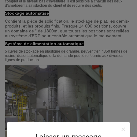
complet et le niveau bas d'inventaire. Il est possible à chacun des deux
d'améliorer la satisfaction du client et de réduire des coûts.
Stockage automatisé
Contient la pièce de solidification, le stockage de plat, les demis-
produits, et les produits finis. Presque 14 000 positions, couvre
un domaine de ² de 1800m, que toutes les positions sont reliées
au système d'ERP pour contrôle automatique le mouvement.
Système de alimentation automatique
5 cuves de stockage en plastique de granule, peuvent tenir 350 tonnes de
résine, doser automatique et la demande peut être fournie aux diverses
lignes de production.
Laisser un message