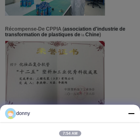
Récompense-De CPPIA (
association d'industrie de
transformation de plastiques de
Chine
)
la
donny
7:54 AM