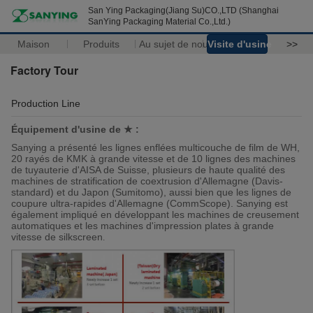
San Ying Packaging(Jiang Su)CO.,LTD (Shanghai
SanYing Packaging Material Co.,Ltd.)
Maison
Produits
Au sujet de nous
Visite d'usine
>>
Factory Tour
Production Line
Équipement d'usine de ★ :
Sanying a présenté les lignes enflées multicouche de film de WH,
20 rayés de KMK à grande vitesse et de 10 lignes des machines
de tuyauterie d'AISA de Suisse, plusieurs de haute qualité des
machines de stratification de coextrusion d'Allemagne (Davis-
standard) et du Japon (Sumitomo), aussi bien que les lignes de
coupure ultra-rapides d'Allemagne (CommScope). Sanying est
également impliqué en développant les machines de creusement
automatiques et les machines d'impression plates à grande
vitesse de silkscreen
.