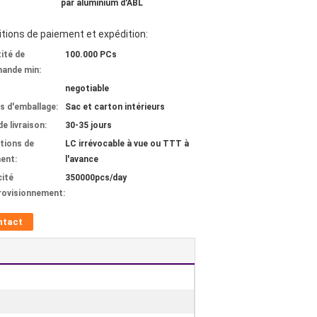
par aluminium d'ABL
tions de paiement et expédition:
ité de
100.000 PCs
ande min:
negotiable
ls d'emballage:
Sac et carton intérieurs
de livraison:
30-35 jours
tions de
LC irrévocable à vue ou TTT à
ent:
l'avance
ité
350000pcs/day
rovisionnement:
ntact