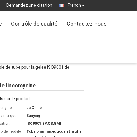
Demandez une citation
French
e
Contrôle de qualité
Contactez-nous
e de tube pour la gelée ISO9001 de
de lincomycine
ls sur le produit:
'origine:
La Chine
e marque:
Sanying
cation:
ISO9001,BV,QS,GMI
o de modèle:
Tube pharmaceutique stratifié