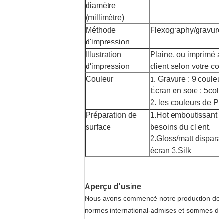
diamètre
(millimètre)
Méthode
Flexography/gravur
d'impression
Illustration
Plaine, ou imprimé
d'impression
client selon votre co
Couleur
Gravure : 9 coule
1.
Écran en soie : 5c
2. les couleurs de 
Préparation de
1.Hot emboutissant l
surface
besoins du client.
2.Gloss/matt dispar
écran 3.Silk
Aperçu d'usine
Nous avons commencé notre production des 
normes international-admises et sommes dev