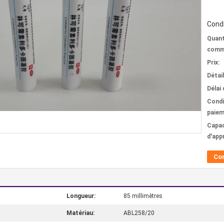
Condi
Quant
comm
Prix:
Détai
Délai 
Condi
paiem
Capac
d'app
Co
Longueur:
85 millimètres
Matériau:
ABL258/20