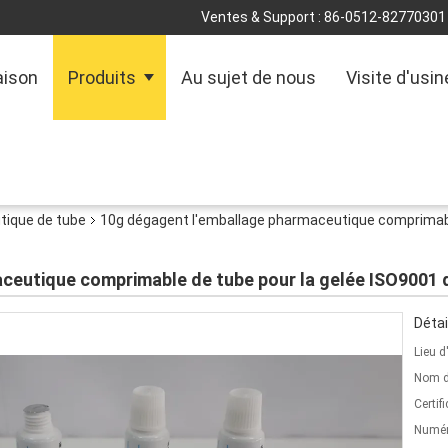
Ventes & Support :
86-0512-82770301
ison
Produits
Au sujet de nous
Visite d'usin
tique de tube
10g dégagent l'emballage pharmaceutique comprimabl
ceutique comprimable de tube pour la gelée ISO9001 
Détai
Lieu d
Nom d
Certifi
Numér