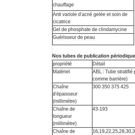
chauffage
Anti variole d'acné gelée et soin de
cicatrice
Gel de phosphate de clindamycine
Guérisseur de peau
Nos tubes de publication périodiqu
propriété
Détail
Matériel
ABL : Tube stratifi
comme barrière)
Chaîne
300 350 375 425
d'épaisseur
(millimètre)
Chaîne de
43-193
longueur
(millimètre)
Chaîne de
16,19,22,25,28,30,