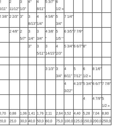
2
2
3
4"
4
5 3/7"
6
6/11"
11/12"
1/3"
8/11"
1/2 »
2 3/8"
2 2/3"
3"
3
4
4 5/6"
5
7 1/4"
8/13"
1/4"
3/4"
2 4/9"
2
3
3
4 3/8'
5
6 3/5"
7 7/9"
5/7"
1/4"
3/4"
“
1/5' “
3"
3
3
4
5 3/4"
6 6/7"
8"
5/11"
14/15"
2/3"
3 1/3"
3
4
5
6
8 1/6"
3/4"
8/11"
7/12"
1/2 »
4
4 2/3"
5 3/4"
6 6/7"
7 7/8"
3/22"
4
4 7/9"
5
1/2 »
0,70
0,88
1,06
1,41
1,76
2,11
2,64
3,52
4,40
5,28
7,04
8,80
20,0
25,0
30,0
40,0
50,0
60,0
75,0
100,0
125,0
150,0
200,0
250,0