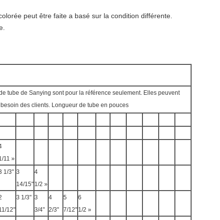
olorée peut être faite a basé sur la condition différente.
e.
de tube de Sanying sont pour la référence seulement. Elles peuvent
e besoin des clients. Longueur de tube en pouces
4
1/11 »
3 1/3"
3
4
14/15"
1/2 »
2
3 1/3"
3
4
5
6
11/12"
3/4"
2/3"
7/12"
1/2 »