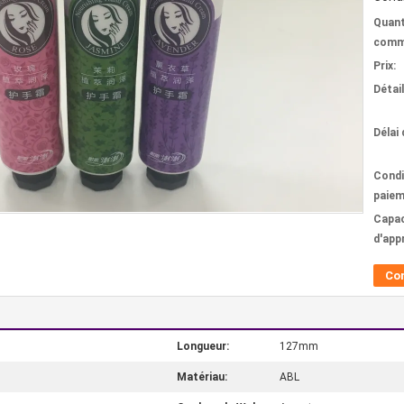
Quant
comm
Prix:
Détai
Délai 
Condi
paiem
Capac
d'app
Co
Longueur:
127mm
Matériau:
ABL