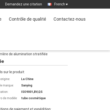
Demandez une citation
French
e
Contrôle de qualité
Contactez-nous
ière de alumination stratifiée
ée
ls sur le produit:
'origine:
La Chine
e marque:
Sanying
cation:
ISO9001,BV,QS
o de modèle:
tube cosmétique
tions de paiement et expédition: