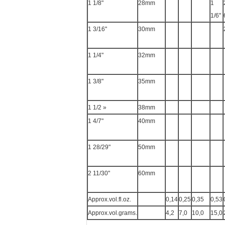
1 1/8"
28mm
1
1/6"
1 3/16"
30mm
1 1/4"
32mm
1 3/8"
35mm
1 1/2 »
38mm
1 4/7"
40mm
1 28/29"
50mm
2 11/30"
60mm
Approx.vol.fl.oz.
0,14
0,25
0,35
0,53
Approx.vol.grams.
4,2
7,0
10,0
15,0