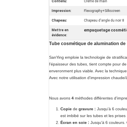
Contenu:
Crème de main
Impression:
Flexography+Silkscreen
Chapeau:
Chapeau d'angle du noir 8
empaquetage cosméti
Mettre en
évidence:
Tube cosmétique de alumination de l'
SanYing emploie la technologie de stratifica
l'épaisseur des tubes, tient compte pour de
enveronment plus viable. Avec la technique 
Avec notre utilisation d'impression chaude/à
Nous avons
4
méthodes différentes d'impress
Copie
de
gravure
:
Jusqu'à 6 couleu
est imbibé sur les tubes et les prises
Écran en soie
:
Jusqu'à 6 couleurs. 