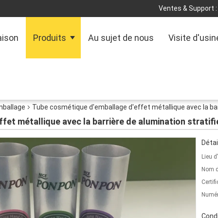
Ventes & Support :
ison
Produits
Au sujet de nous
Visite d'usin
mballage
Tube cosmétique d'emballage d'effet métallique avec la barr
et métallique avec la barrière de alumination stratifi
Détai
Lieu d
Nom d
Certifi
Numér
Condi