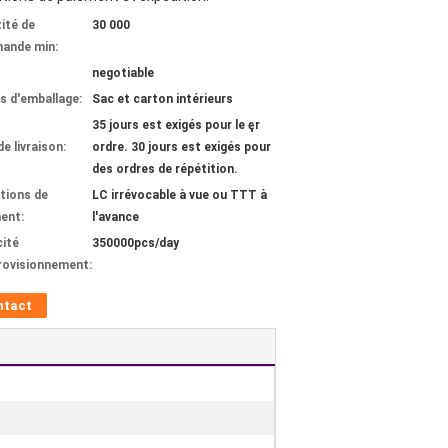
ité de
30 000
ande min:
negotiable
ls d'emballage:
Sac et carton intérieurs
35 jours est exigés pour le ęr
de livraison:
ordre. 30 jours est exigés pour
des ordres de répétition.
tions de
LC irrévocable à vue ou TTT à
ent:
l'avance
ité
350000pcs/day
rovisionnement:
ntact