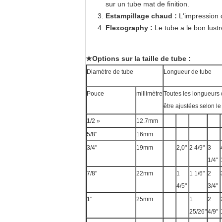
sur un tube mat de finition.
Estampillage chaud
:
L'impression c
Flexography :
Le tube a le bon lustr
★Options sur la taille de tube :
Diamètre de tube
Longueur de tube
Pouce
millimètre
Toutes les longueurs 
être ajustées selon l
1/2 »
12.7mm
5/8"
16mm
3/4"
19mm
2,0"
2 4/9"
3
1/4"
7/8"
22mm
1
1 1/6"
2
4/5"
3/4"
1"
25mm
1
2
25/26"
4/9"