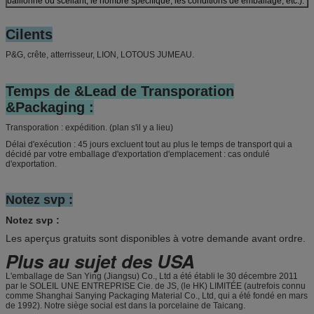
bâillonné ou scellant, le nombre spécifique, les conditions de emballage, etc.).
Cilents
P&G, crête, atterrisseur, LION, LOTOUS JUMEAU.
Temps de &Lead de Transporation
&Packaging :
Transporation : expédition. (plan s'il y a lieu)
Délai d'exécution : 45 jours excluent tout au plus le temps de transport qui a
décidé par votre emballage d'exportation d'emplacement : cas ondulé
d'exportation.
Notez svp :
Notez svp :
Les aperçus gratuits sont disponibles à votre demande avant ordre.
Plus au sujet des USA
L'emballage de San Ying (Jiangsu) Co., Ltd a été établi le 30 décembre 2011
par le SOLEIL UNE ENTREPRISE Cie. de JS, (le HK) LIMITÉE (autrefois connu
comme Shanghai Sanying Packaging Material Co., Ltd, qui a été fondé en mars
de 1992). Notre siège social est dans la porcelaine de Taicang.