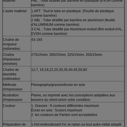
Matériel
PBL : Tube stratifié par barrière en plastique (EVOH comme
barrière)
L'autre matériel
1.APT : Tout le tube en plastique. (Feuille de plastique
comme barrière)
2.ABL : Tube stratifié par barrière en aluminium (feuille
d'ALUMINIUM comme barrière)
3.CAL : Tube stratifié par Alunimium enduit (film enduit d'AL,
EVOH comme barrière)
Chaîne de
43-193
longueur
(millimètre)
Chaîne
275/15mm, 300/15mm, 325/15mm, 350/15mm
d'épaisseur
(mm/mm)
Chaîne de
12,7, 16,19,22,25,30,35,40,45,50,60
diamètre
(millimètre)
Méthode
Flexography/gravure/écran en soie
d'impression
Illustration
Plaine, ou imprimé avec les conceptions adaptées aux
d'impression
besoins du client selon votre condition.
Couleur
1. Gravure : 9 couleurs différentes maximum
Écran en soie : 5colors maximum
2. les couleurs de Panton sont acceptables
Préparation de
1.Hot emboutissant l'or, le ruban ou tout autre métal adapté