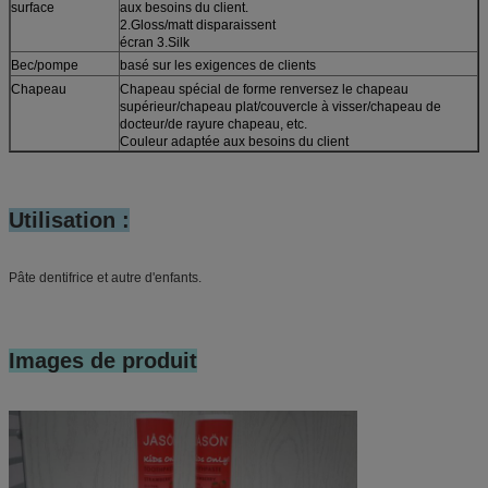
surface
aux besoins du client.
2.Gloss/matt disparaissent
écran 3.Silk
Bec/pompe
basé sur les exigences de clients
Chapeau
Chapeau spécial de forme renversez le chapeau
supérieur/chapeau plat/couvercle à visser/chapeau de
docteur/de rayure chapeau, etc.
Couleur adaptée aux besoins du client
Utilisation :
Pâte dentifrice et autre d'enfants.
Images de produit