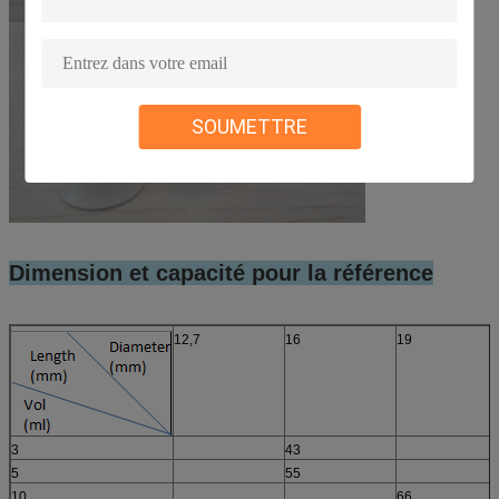
SOUMETTRE
Dimension et capacité pour la référence
12,7
16
19
3
43
5
55
10
66