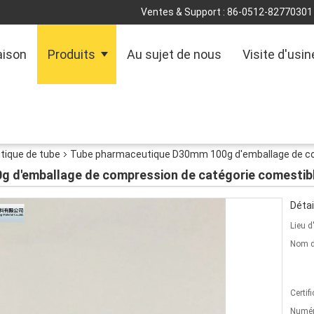
Ventes & Support :
86-0512-82770301
ison
Produits
Au sujet de nous
Visite d'usin
tique de tube
Tube pharmaceutique D30mm 100g d'emballage de co
 d'emballage de compression de catégorie comestib
Détai
Lieu d
Nom d
Certifi
Numér