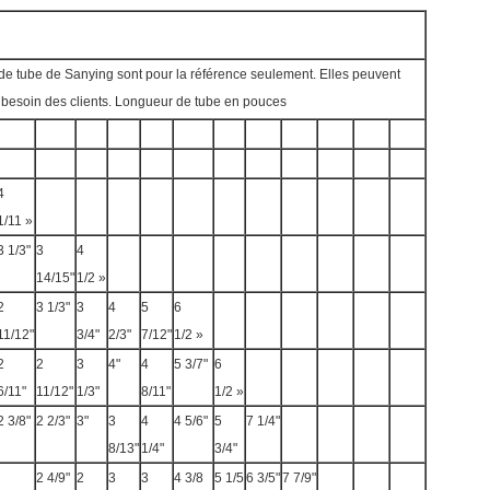
de tube de Sanying sont pour la référence seulement. Elles peuvent
e besoin des clients. Longueur de tube en pouces
4
1/11 »
3 1/3"
3
4
14/15"
1/2 »
2
3 1/3"
3
4
5
6
11/12"
3/4"
2/3"
7/12"
1/2 »
2
2
3
4"
4
5 3/7"
6
6/11"
11/12"
1/3"
8/11"
1/2 »
2 3/8"
2 2/3"
3"
3
4
4 5/6"
5
7 1/4"
8/13"
1/4"
3/4"
2 4/9"
2
3
3
4 3/8
5 1/5
6 3/5"
7 7/9"