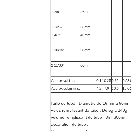
1 3/8"
35mm
1 1/2 »
38mm
1 4/7"
40mm
1 28/29"
50mm
2 11/30"
60mm
Approx.vol.fl.oz.
0,14
0,25
0,35
0,53
Approx.vol.grams.
4,2
7,0
10,0
15,0
Taille de tube : Diamètre de 16mm à 50mm
Poids remplissant de tube : De 5g à 240g
Volume remplissant de tube : 3ml-300ml
Décoration de tube :