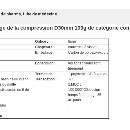
 de pharma
tube de médecine
,
ge de la compression D30mm 100g de catégorie com
Orifice :
8mm
Chapeau :
couvercle à visser
Emballage :
Carton de pp bag+export
Échantillon :
les échantillons sont
librement
Termes de
1.payment : L/C à vue ou
 besoins du client
Transcation :
T/T
re ou matte
2.MOQ :
 silkscreen ou 6 de
100,000PCS/design
temps 3.Leading : 35-
40 jours
nium
is