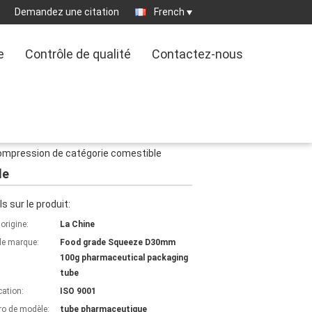
Demandez une citation
French
e
Contrôle de qualité
Contactez-nous
mpression de catégorie comestible
le
ls sur le produit:
'origine:
La Chine
e marque:
Food grade Squeeze D30mm
100g pharmaceutical packaging
tube
cation:
ISO 9001
o de modèle:
tube pharmaceutique