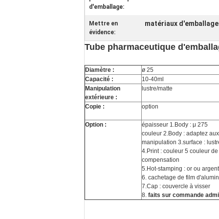
d'emballage:
matériaux d'emballage
Mettre en
évidence:
Tube pharmaceutique d'emballa
Diamètre :
ø 25
Capacité :
10-40ml
Manipulation
lustre/matte
extérieure :
Copie :
option
Option :
épaisseur 1.Body : μ 275
couleur 2.Body : adaptez aux
manipulation 3.surface : lust
4.Print : couleur 5 couleur de
compensation
5.Hot-stamping : or ou argent
6. cachetage de film d'alumi
7.Cap : couvercle à visser
8.
faits sur commande adm