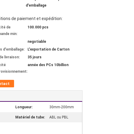
d'emballage
tions de paiement et expédition:
ité de
100.000 pcs
ande min:
negotiable
ls d'emballage:
L'exportation de Carton
de livraison:
35 jours
ité
année des PCs 10billion
rovisionnement:
ntact
Longueur:
30mm-200mm
Matériel de tube:
ABL ou PBL