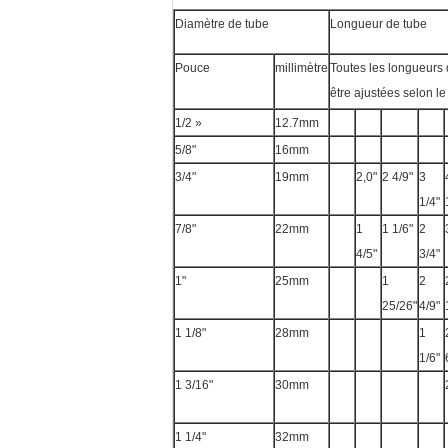
Diamètre de tube
Longueur de tube
Pouce
millimètre
Toutes les longueurs 
être ajustées selon l
1/2 »
12.7mm
5/8"
16mm
3/4"
19mm
2,0"
2 4/9"
3
1/4"
7/8"
22mm
1
1 1/6"
2
4/5"
3/4"
1"
25mm
1
2
25/26"
4/9"
1 1/8"
28mm
1
1/6"
1 3/16"
30mm
1 1/4"
32mm