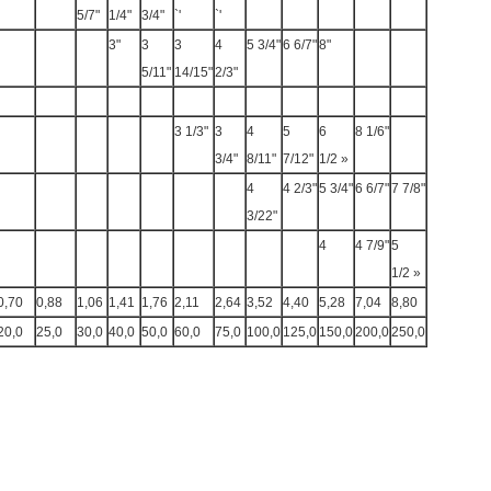
5/7"
1/4"
3/4"
`'
`'
3"
3
3
4
5 3/4"
6 6/7"
8"
5/11"
14/15"
2/3"
3 1/3"
3
4
5
6
8 1/6"
3/4"
8/11"
7/12"
1/2 »
4
4 2/3"
5 3/4"
6 6/7"
7 7/8"
3/22"
4
4 7/9"
5
1/2 »
0,70
0,88
1,06
1,41
1,76
2,11
2,64
3,52
4,40
5,28
7,04
8,80
20,0
25,0
30,0
40,0
50,0
60,0
75,0
100,0
125,0
150,0
200,0
250,0