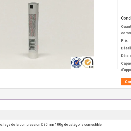
Condi
Quant
comm
Prix:
Détai
Délai 
Capac
d'app
Co
allage de la compression D30mm 100g de catégorie comestible