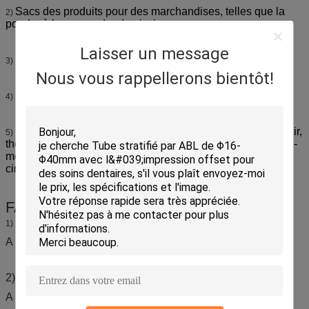
Sacs des produits pour des marchandises, telles que la
2)
poudre à laver, poudre de piscine
Laisser un message
Sacs antistatiques pour les produits électriques
3)
Nous vous rappellerons bientôt!
Label de rétrécissement de PVC pour la bouteille
4)
Dénomme disponible : levez-vous, passé comme un éclair,
5)
thermoscellé, la chaleur-coupe, froid-coupe, sceller-dans le-
moyen, trois-côté-scellée, avec le trou de poignée ou de
cintre
FAQ
Q : Êtes-vous une usine ou une société commerciale ?
1)
A : Nous sommes une usine avec le permis d'exportation
2)Q : Pouvez-vous faire l'OEM ?
A : Oui, nous pouvons faire des produits d'OEM. Accueilli.