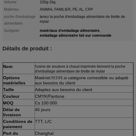
Volume:
100g-2kg
Matériau:
ANIMAL FAMILIER, PE, AL, CPP
poche d'emballage
tenez la poche d'emballage alimentaire de tirette de
mylar
alimentaire:
matériaux d'emballage alimentaire
Surligner:
,
emballage alimentaire fait sur commande
Détails de produit :
Nom
l'usine de soudure à chaud imprimée tiennent la poche
d'emballage alimentaire de tirette de mylar
Options
Matériel
catégorie comestible ou adapté
PET/PE de
matérielles
aux besoins du client
Taille
Adaptez aux besoins du client
Couleur
CMYK/Pantone
MOQ
Cs 100.000
Délai de
45 jours
livraison
Conditions de
TTT, L/C
paiement
Port
du
Changhaï