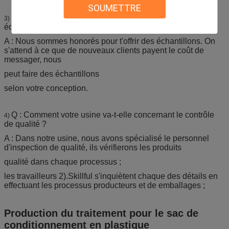
SOUMETTRE
Q : Comment est-ce que je peux obtenir quelques
3)
échantillons ?
A : Nous sommes honorés pour t'offrir des échantillons. On
s'attend à ce que de nouveaux clients payent le coût de
messager, nous
peut faire des échantillons
selon votre conception.
Q : Comment votre usine va-t-elle concernant le contrôle
4)
de qualité ?
A : Dans notre usine, nous avons spécialisé le personnel
d'inspection de qualité, ils vérifierons les produits
qualité dans chaque processus ;
les travailleurs 2).Skillful s'inquiètent chaque des détails en
effectuant les processus producteurs et de emballages ;
Production du traitement pour le sac de
conditionnement en plastique