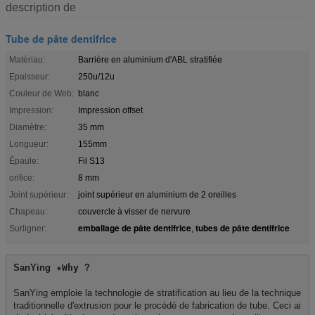
description de
Tube de pâte dentifrice
Matériau:
Barrière en aluminium d'ABL stratifiée
Epaisseur:
250u/12u
Couleur de Web:
blanc
Impression:
Impression offset
Diamètre:
35 mm
Longueur:
155mm
Épaule:
Fil S13
orifice:
8 mm
Joint supérieur:
joint supérieur en aluminium de 2 oreilles
Chapeau:
couvercle à visser de nervure
emballage de pâte dentifrice
tubes de pâte dentifrice
Surligner:
,
SanYing
 ★Why 
?

SanYing emploie la technologie de stratification au lieu de la technique 
traditionnelle d'extrusion pour le procédé de fabrication de tube. Ceci ai