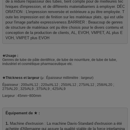
de à réduire l'épaisseur des tubes, tient compte pour de meilleures tec
hniques d'impression, et de différents materialbarriers à employer. DÉC
ORATION : L'impression renversée et extérieure a pu être employée. T
oute les impression est de finition sur les matériaux plats, qui est utile 
pour l'image parfaite expressiveness.BARRIER : Beaucoup de genres 
de structure de matériaux ont pu être choisis pour le divers contenu et 
conception de la production de clients, AL, EVOH, VMPET, AL plus E
VOH, VMPET plus EVOH
★Usage :
Genres de tube de pâte dentifrice, de tube de nourriture, de tube de tube,
industriel et cosmétique pharmaceutique etc.
★Thickness et largeur
(μ : Épaisseur millimètre : largeur)
Épaisseur : 200u/AL12 ; 220u/AL12 ; 250/AL12 ; 275/AL12 ; 258/AL20 ;
275/AL20
; 325/AL9 ; 375/AL9 ; 425/AL9
Largeur : 45mm~800mm
Équipement de ★ :

1. 
Machine d'extrusion : La machine Davis-Standard d'extrusion a été 
achetée d'Allemagne qui assure la qualité stable de la force interlamina