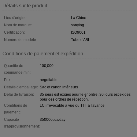
Détails sur le produit
Lieu d'origine:
La Chine
Nom de marque:
sanying
Certification:
ISO9001
Numéro de modèle:
Tube d'ABL
Conditions de paiement et expédition
Quantité de
100,000
commande min:
Prix:
negotiable
Détails d'emballage:
Sac et carton intérieurs
Délai de livraison:
35 jours est exigés pour le ęr ordre. 30 jours est exigés
pour des ordres de répétition.
Conditions de
LC irrévocable à vue ou TTT à l'avance
paiement:
Capacité
350000pcs/day
d'approvisionnement: