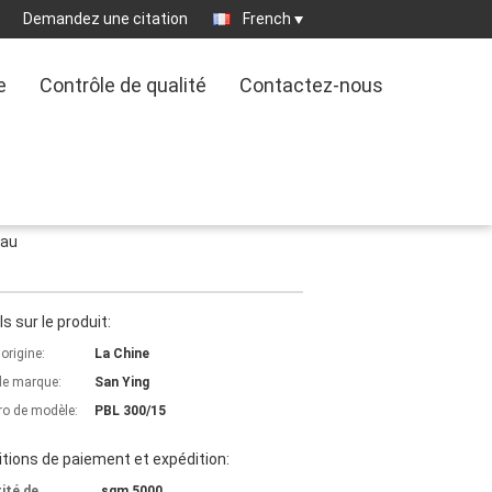
Demandez une citation
French
e
Contrôle de qualité
Contactez-nous
eau
ls sur le produit:
'origine:
La Chine
e marque:
San Ying
o de modèle:
PBL 300/15
tions de paiement et expédition:
ité de
sqm 5000