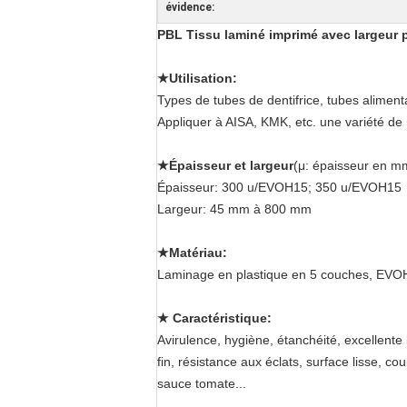
évidence:
PBL Tissu laminé imprimé avec largeur 
★Utilisation:
Types de tubes de dentifrice, tubes aliment
Appliquer à AISA, KMK, etc. une variété de
★Épaisseur et largeur
(μ: épaisseur en mm
Épaisseur: 300 u/EVOH15; 350 u/EVOH15
Largeur: 45 mm à 800 mm
★Matériau:
Laminage en plastique en 5 couches, EVO
★ Caractéristique:
Avirulence, hygiène, étanchéité, excellente 
fin, résistance aux éclats, surface lisse, co
sauce tomate...