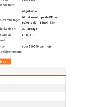
ande min:
negotiable
film d'enveloppe de PE de
ls d'emballage:
palette de 1.13m*1.13m
de livraison:
20~30days
tions de
L / C, T / T
ent:
ité
sqm 500000 par mois
rovisionnement:
ntact