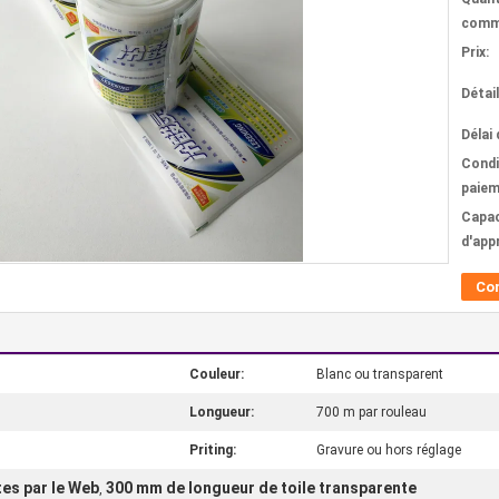
comm
Prix:
Détai
Délai 
Condi
paiem
Capac
d'app
Co
Couleur:
Blanc ou transparent
Longueur:
700 m par rouleau
Priting:
Gravure ou hors réglage
es par le Web
300 mm de longueur de toile transparente
,