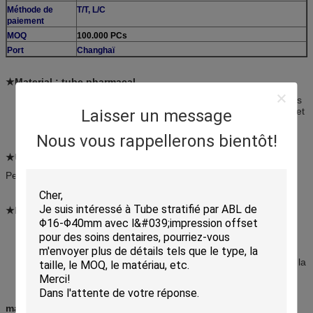
Méthode de
T/T, L/C
paiement
MOQ
100.000 PCs
Port
Changhaï
★Material : tube pharmacal
La couche intérieure de PE (pellicule de polyéthylène) de tubes
stratifiés peut être la barrière pour le contact entre le contenu et
Laisser un message
la couche intermédiaire en aluminium
Nous vous rappellerons bientôt!
★Usage :
Pelez le traitement, le pied d'athlète, éruption de couche de bébé.
★Feature :
Les tubes stratifiés adoptent l'impression plate avec la bonne
résistance abrasive. Des tubes stratifiés sont produits dans un
environnement propre et avec la consommation basse
d'énergie. Il y a un secteur consacré pour améliorer l'aspect et la
fonctionnalité des tubes stratifiés.
marque de ★Customer :
Pfizer, Mentholatum, Mayinglong,