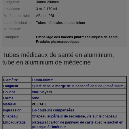
Longueur:
30mm-200mm
Le volume:
3 ml à 170 ml
Matériau du tube:
ABL ou PBL
tube médicinal en
Tubes médicales en aluminium
aluminium:
Emballage des flacons pharmaceutiques de santé
Surligner:
,
Produits pharmaceutiques
Tubes médicaux de santé en aluminium,
tube en aluminium de médecine
Diamètre
16mm-60mm
Longueur
ajusté dans la marge de la capacité de tube (5ml à 500ml)
Couche
tube 5layers
Forme
rond
Matériel
PBL/ABL
Impression
1-6 couleurs compensées
Chapeau
Chapeau supérieur de secousse, vis sur le chapeau
Empaquetage
plateau et carton de panneau de carte avec le sachet en
plastique à l'intérieur