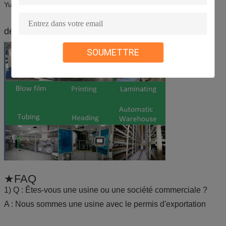
Yunnanbaiyao etc.
déroulement des opérations de
★Our
SOUMETTRE
★FAQ
1) Q : Êtes-vous une usine ou une société commerciale ?
A : Nous sommes une usine avec le permis d'exportation