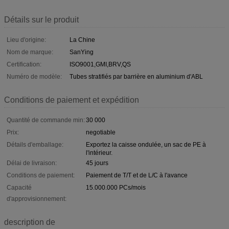
Détails sur le produit
Lieu d'origine:
La Chine
Nom de marque:
SanYing
Certification:
ISO9001,GMI,BRV,QS
Numéro de modèle:
Tubes stratifiés par barrière en aluminium d'ABL
Conditions de paiement et expédition
Quantité de commande min:
30 000
Prix:
negotiable
Détails d'emballage:
Exportez la caisse ondulée, un sac de PE à
l'intérieur.
Délai de livraison:
45 jours
Conditions de paiement:
Paiement de T/T et de L/C à l'avance
Capacité
15.000.000 PCs/mois
d'approvisionnement:
description de