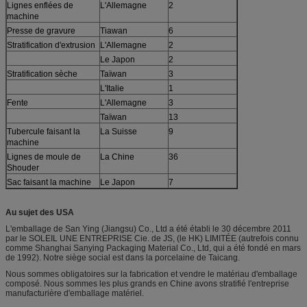
Lignes enflées de
L'Allemagne
2
machine
Presse de gravure
Tiawan
6
Stratification d'extrusion
L'Allemagne
2
Le Japon
2
Stratification sèche
Taïwan
3
L'Italie
1
Fente
L'Allemagne
3
Taïwan
13
Tubercule faisant la
La Suisse
9
machine
Lignes de moule de
La Chine
36
Shouder
Sac faisant la machine
Le Japon
7
Au sujet des USA
L'emballage de San Ying (Jiangsu) Co., Ltd a été établi le 30 décembre 2011
par le SOLEIL UNE ENTREPRISE Cie. de JS, (le HK) LIMITÉE (autrefois connu
comme Shanghai Sanying Packaging Material Co., Ltd, qui a été fondé en mars
de 1992). Notre siège social est dans la porcelaine de Taicang.
Nous sommes obligatoires sur la fabrication et vendre le matériau d'emballage
composé. Nous sommes les plus grands en Chine avons stratifié l'entreprise
manufacturière d'emballage matériel.