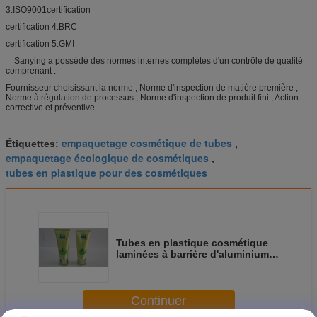
3.ISO9001certification
certification 4.BRC
certification 5.GMI
Sanying a possédé des normes internes complètes d'un contrôle de qualité
comprenant :
Fournisseur choisissant la norme ; Norme d'inspection de matière première ;
Norme à régulation de processus ; Norme d'inspection de produit fini ; Action
corrective et préventive.
empaquetage cosmétique de tubes
Étiquettes:
,
empaquetage écologique de cosmétiques
,
tubes en plastique pour des cosmétiques
Tubes en plastique cosmétique
laminées à barrière d'aluminium
pour emballages résistants aux
produits chimiques pour lotions
corporelles
Continuer