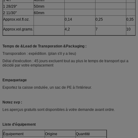
1 4/7"
40mm
1 28/29"
50mm
2 11/30"
60mm
Approx.vol.fl.oz.
0,14
0,25
0,35
Approx.vol.grams.
4,2
7
10
Temps de &Lead de Transporation &Packaging :
Transporation : expédition. (plan s'il y a lieu)
Délai d'exécution : 45 jours excluent tout au plus le temps de transport qui a
décidé par votre emplacement
Empaquetage
Exportez la caisse ondulée, un sac de PE à l'intérieur.
Notez svp :
Les aperçus gratuits sont disponibles à votre demande avant ordre.
Liste d'équipement
Équipement
Origine
Quantité