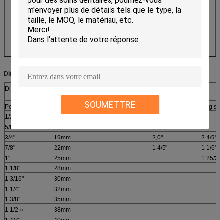
comme barrière)
2.PBL : Tube stratifié par barrière en plastique (EVOH
comme barrière)
3.CAL : Tube stratifié par Alunimium enduit (AL, EVOH
comme barrière)
4.CAL+ : Tube+ stratifié par Alunimium enduit
5.HAL : Tube stratifié par Alunimium olographe
Dimension et capacité pour la référence
Diamètre de tube
Longueur de tube
SOUMETTRE
Pouce
millimètre
Toutes les longueurs de tube de Sanying son
1/2 »
12.7mm
5/8"
16mm
3/4"
19mm
2,0"
2 4/9"
7/8"
22mm
1 4/5"
1 1/6"
1"
25mm
1 25/2
1 1/8"
28mm
1 3/16"
30mm
1 1/4"
32mm
1 3/8"
35mm
1 1/2 »
38mm