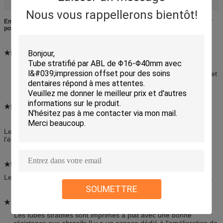
Emballages de tubes médicinaux stratifiés
Nous vous rappellerons bientôt!
Emballages de tubes laminés pharmaceutiques en plastique médical pour
pommade à chauffer
★Matériau: tube pharmaceutique
La couche intérieure de PE (film de polyéthylène) des tubes
stratifiés peut être la barrière pour le contact entre le contenu et
la couche intermédiaire en aluminium
★Diamètre et épaisseur du tube
(Φ: diamètre μ: épaisseur)
Le nombre d'équipements utilisés est déterminé en fonction de
l'échantillon.
★Utilisation:
Le traitement de la peau, le pied d'athlète, la pommade Scald, etc.
SOUMETTRE
★ Caractéristique:
Les tubes stratifiés sont imprimés à plat avec une bonne
résistance aux abrasifs.Il y a un espace dédié à l'amélioration de