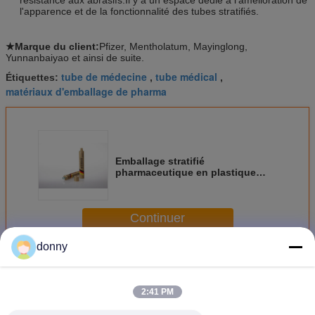
l'apparence et de la fonctionnalité des tubes stratifiés.
★Marque du client:
Pfizer, Mentholatum, Mayinglong,
Yunnanbaiyao et ainsi de suite.
tube de médecine
tube médical
Étiquettes:
,
,
matériaux d'emballage de pharma
Emballage stratifié
pharmaceutique en plastique
médicinal de tube pour l'onguent
Scald
Continuer
donny
Emballage pharmaceutique de tube
Plus
2:41 PM