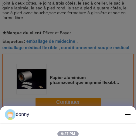
joint à deux côtés, le joint à trois côtés, le sac à oreiller, le sac à
gaine latérale, le sac à pied rond, le sac à pied à quatre côtés, le
sac à pied avec bouche,sac avec fermeture à glissière et sac en
forme libre
★Marque du client:
Pfizer et Bayer
emballage de médecine
Étiquettes:
,
emballage médical flexible
conditionnement souple médical
,
Papier aluminium
pharmaceutique imprimé flexible
de conditionnement souple pour
la capsule
Continuer
donny
Conditionnement souple pharmaceutique
Plus
9:27 PM