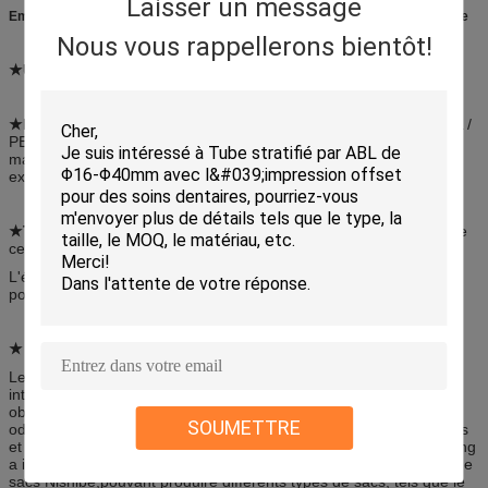
Laisser un message
Emballage pharmaceutique imprimé flexible Foil d'aluminium pour capsule
Nous vous rappellerons bientôt!
★Utilisation:
Capsule, pilule, poudre, etc.
★Matériau:
PET // AL // ONY // PE, OPP // AL // CPP, PET / PE / AL /
PE / CPP, PET // film PE / PE / PE, etc. Diverses structures de
matériaux stratifiés sont fournies pour répondre à différentes
exigences.
★Taille:
W5mm*L5mm ~ W500mm*L600mm pour deux ou trois de
ces sacs
L'équipement doit être équipé d'un dispositif de détection de la
pollution atmosphérique.
★ Caractéristique:
Le film stratifié et les sacs produits par Sanying Packaging ont
intégré des caractéristiques d'impression délicate, une bonne
obstruction des gaz, de la lumière, de la vapeur d'eau et des
SOUMETTRE
odeurs, une excellente résistance à l'huile,résistance aux polluants
et performance d'étanchéité thermiqueEn outre, Sanying Packaging
a introduit des douzaines de machines japonaises de fabrication de
sacs Nishibe,pouvant produire différents types de sacs, tels que le