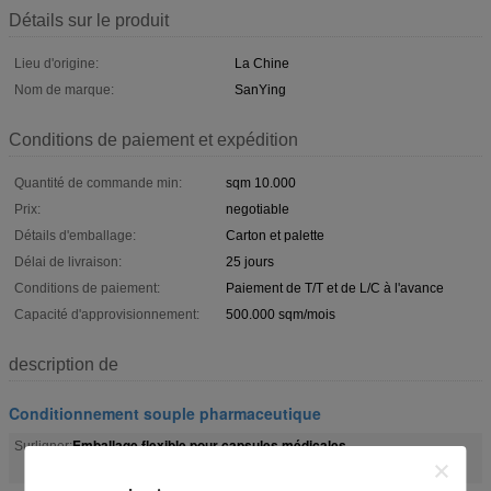
Détails sur le produit
Lieu d'origine:
La Chine
Nom de marque:
SanYing
Conditions de paiement et expédition
Quantité de commande min:
sqm 10.000
Prix:
negotiable
Détails d'emballage:
Carton et palette
Délai de livraison:
25 jours
Conditions de paiement:
Paiement de T/T et de L/C à l'avance
Capacité d'approvisionnement:
500.000 sqm/mois
description de
Conditionnement souple pharmaceutique
Emballage flexible pour capsules médicales
Surligner:
,
emballage de médecine