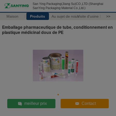
San Ying Packaging(Jiang Su)CO.,LTD (Shanghai
SanYing Packaging Material Co.,Ltd.)
Maison
Produits
Au sujet de nous
Visite d'usine
>>
Emballage pharmaceutique de tube, conditionnement en
plastique médicinal doux de PE
meilleur prix
Contact