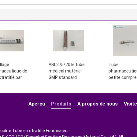
llage
ABL275/20 le tube
Tube
maceutique de
médical matériel
pharmaceutiq
tratifié par
GMP standard
petite compre
ère en
vident l'emballage
de médecine
nium pour
stratifié de tube
empaquetant
uent de
PBL
Diamètre:
19 mm
ure de MEBO
Aperçu
Produits
A propos de nous
Visite
Longueur:
120 mm
Diamètre:
12.
ètre:
25 mm
Épaisseur:
325
à 40 mm
ueur:
135 mm
Matériel:
CAL325
Longueur:
30
seur:
275
200mm
ualité Tube en stratifié Fournisseur.
iel:
Les États
Le volume:
3 m