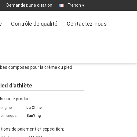
Demandez une citation
French
e
Contrôle de qualité
Contactez-nous
tubes composés pour la crème du pied
ied d'athlète
ls sur le produit:
'origine:
La Chine
e marque:
SanYing
tions de paiement et expédition: