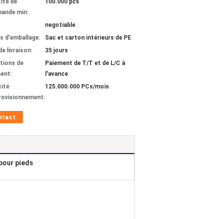
ité de
100.000 pcs
ande min:
negotiable
ls d'emballage:
Sac et carton intérieurs de PE
de livraison:
35 jours
tions de
Paiement de T/T et de L/C à
ent:
l'avance
ité
125.000.000 PCs/mois
rovisionnement:
ntact
pour pieds