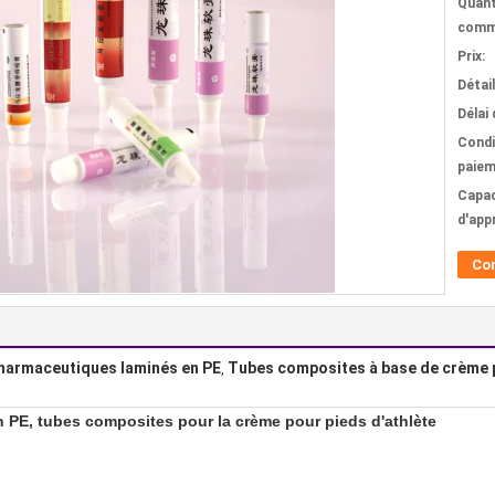
Quant
comm
Prix:
Détai
Délai 
Condi
paiem
Capac
d'app
Co
harmaceutiques laminés en PE
Tubes composites à base de crème 
,
PE, tubes composites pour la crème pour pieds d'athlète