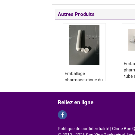
Autres Produits
Emba
phar
Emballage
tube s
pharmaceutique du
barri
tube D19 avec des
alumi
chapeaux de bâton,
l'ong
emballage en
Reliez en ligne
bless
aluminium de tube
Diam
Matériel:
ABL
Long
258/20- blanc
Épais
Politique de confidentialité
| Chine Bon Q
La PAC:
de
Matér