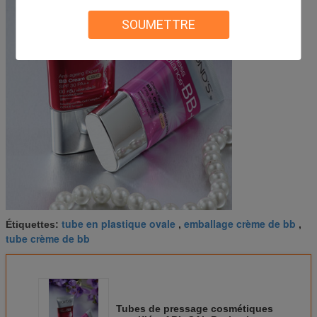
SOUMETTRE
tube en plastique ovale
emballage crème de bb
Étiquettes:
,
,
tube crème de bb
Tubes de pressage cosmétiques