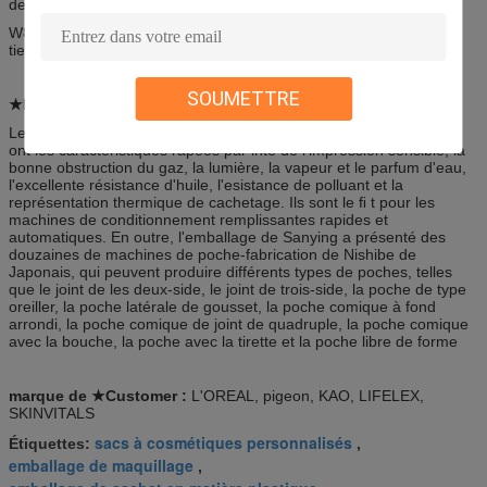
de joint deux ou trois
W80mm*L100mm*B25mm~W220mm*L340mm*B60mm pour
tiennent la poche (avec le bec ou pas)
SOUMETTRE
★Feature :
Le film stratifié et les poches produits par l'emballage de Sanying
ont les caractéristiques râpées par inte de l'impression sensible, la
bonne obstruction du gaz, la lumière, la vapeur et le parfum d'eau,
l'excellente résistance d'huile, l'esistance de polluant et la
représentation thermique de cachetage. Ils sont le ﬁ t pour les
machines de conditionnement remplissantes rapides et
automatiques. En outre, l'emballage de Sanying a présenté des
douzaines de machines de poche-fabrication de Nishibe de
Japonais, qui peuvent produire différents types de poches, telles
que le joint de les deux-side, le joint de trois-side, la poche de type
oreiller, la poche latérale de gousset, la poche comique à fond
arrondi, la poche comique de joint de quadruple, la poche comique
avec la bouche, la poche avec la tirette et la poche libre de forme
marque de ★Customer :
L'OREAL, pigeon, KAO, LIFELEX,
SKINVITALS
sacs à cosmétiques personnalisés
Étiquettes:
,
emballage de maquillage
,