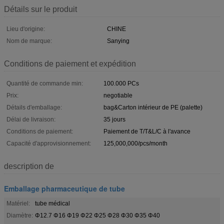
Détails sur le produit
Lieu d'origine:
CHINE
Nom de marque:
Sanying
Conditions de paiement et expédition
Quantité de commande min:
100.000 PCs
Prix:
negotiable
Détails d'emballage:
bag&Carton intérieur de PE (palette)
Délai de livraison:
35 jours
Conditions de paiement:
Paiement de T/T&L/C à l'avance
Capacité d'approvisionnement:
125,000,000/pcs/month
description de
Emballage pharmaceutique de tube
Matériel:
tube médical
Diamètre:
Φ12.7 Φ16 Φ19 Φ22 Φ25 Φ28 Φ30 Φ35 Φ40