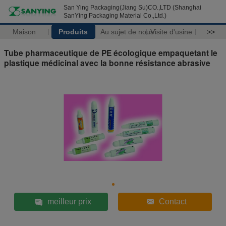
San Ying Packaging(Jiang Su)CO.,LTD (Shanghai
SanYing Packaging Material Co.,Ltd.)
Maison
Produits
Au sujet de nous
Visite d'usine
>>
Tube pharmaceutique de PE écologique empaquetant le
plastique médicinal avec la bonne résistance abrasive
meilleur prix
Contact