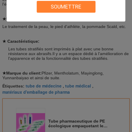
l'échantillon.
SOUMETTRE
★Utilisation:
Le traitement de la peau, le pied d'athlète, la pommade Scald, etc.
★ Caractéristique:
Les tubes stratifiés sont imprimés à plat avec une bonne
résistance aux abrasifs.Il y a un espace dédié à l'amélioration de
l'apparence et de la fonctionnalité des tubes stratifiés.
★Marque du client:
Pfizer, Mentholatum, Mayinglong,
Yunnanbaiyao et ainsi de suite.
tube de médecine
tube médical
Étiquettes:
,
,
matériaux d'emballage de pharma
Tube pharmaceutique de PE
écologique empaquetant le
plastique médicinal avec la