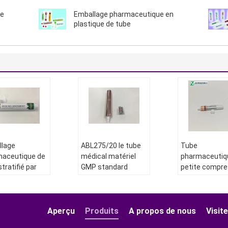
de
Emballage pharmaceutique en
plastique de tube
llage
ABL275/20 le tube
Tube
maceutique de
médical matériel
pharmaceutiq
tratifié par
GMP standard
petite compre
ère en
vident l'emballage
de médecine
nium pour
stratifié de tube
empaquetant
uent de
PBL
Diamètre:
19 mm
ure de MEBO
Aperçu
Produits
A propos de nous
Visite
Longueur:
120 mm
Diamètre:
12.