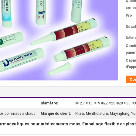
Quant
comm
Prix:
Détai
Délai 
Condi
paiem
Capac
d'app
Co
Diamètre:
Φ12.7 Φ16 Φ19 Φ22 Φ25 Φ28 Φ30 Φ
lète, pommade à chaud
Marque du client:
Pfizer, Mentholatum, Mayinglong, Y
harmaceutiques pour médicaments mous
Emballage flexible en plas
,