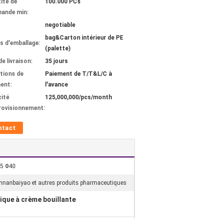
ité de
100.000 PCs
ande min:
negotiable
bag&Carton intérieur de PE
ls d'emballage:
(palette)
de livraison:
35 jours
tions de
Paiement de T/T&L/C à
ent:
l'avance
ité
125,000,000/pcs/month
rovisionnement:
ntact
35 Φ40
unnanbaiyao et autres produits pharmaceutiques
tique à crème bouillante