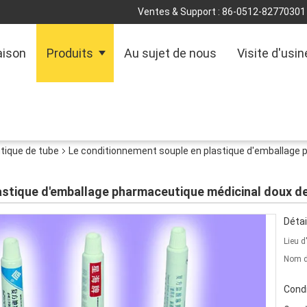
Ventes & Support :
86-0512-82770301
ison
Produits
Au sujet de nous
Visite d'usin
tique de tube
Le conditionnement souple en plastique d'emballage 
astique d'emballage pharmaceutique médicinal doux d
Détai
Lieu d
Nom d
Condi