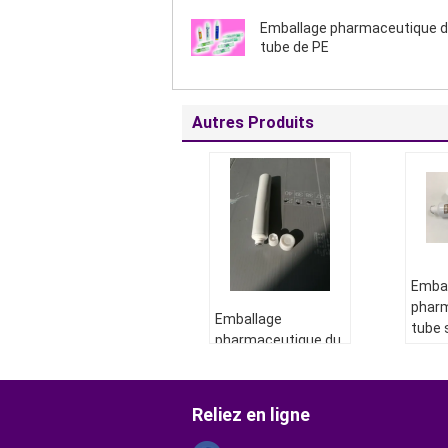
Emballage pharmaceutique 
tube de PE
Autres Produits
Emba
phar
Emballage
tube s
pharmaceutique du
barri
tube D19 avec des
alumi
chapeaux de bâton,
l'ong
emballage en
Reliez en ligne
bless
aluminium de tube