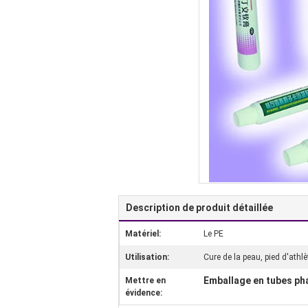
Description de produit détaillée
Matériel:
Le PE
Utilisation:
Cure de la peau, pied d'ath
Emballage en tubes p
Mettre en
évidence: