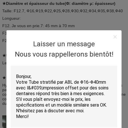
★Diamètre et épaisseur du tube
(Φ: diamètre μ: épaisseur)
Taille: F12.7, Ф16,Ф19,Ф22,Ф25,Ф28,Ф30,Ф32,Ф34,Ф35,Ф38,Ф40
Longueur:
F12. Je vous en prie.7: 45 mm à 70 mm
F16-F19: 65 mm à 110 mm
F22-F40: 85 mm à 194 mm
Laisser un message
Nous vous rappellerons bientôt!
★Utilisation:
Les types de dentifrice, etc.
★ Caractéristique:
Hygiène, étanche à l'air, excellente barrière de l'air, de l'eau et des
parfums, facile à serrer, stérilisé avec une longue durée de
conservation, un teint fin, résistant aux éclats, une surface lisse, une
couleur riche,transfert facile, répondent aux différentes exigences
du secteur.