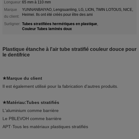
Longueur:
65 mm à 110 mm
Marque
YUNNANBAIYAO, Lengsuanling, LG, LION, TWIN LOTOUS, NICE,
Heimei. Ils ont été créés pour être des ami
du client:
Tubes stratifiées hermétiques en plastique
Surligner:
,
Couleur Tubes laminés doux
Plastique étanche à l'air tube stratifié couleur douce pour
le dentifrice
★Marque du client
Il est également utilisé pour la fabrication d'autres produits.
★Matériau:
Tubes stratifiés
L'aluminium comme barrière
Le PBL­EVOH comme barrière
APT·Tous les matériaux plastiques stratifiés