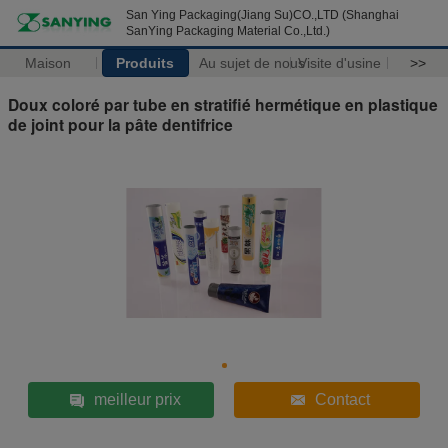
San Ying Packaging(Jiang Su)CO.,LTD (Shanghai
SanYing Packaging Material Co.,Ltd.)
Maison
Produits
Au sujet de nous
Visite d'usine
>>
Doux coloré par tube en stratifié hermétique en plastique
de joint pour la pâte dentifrice
meilleur prix
Contact