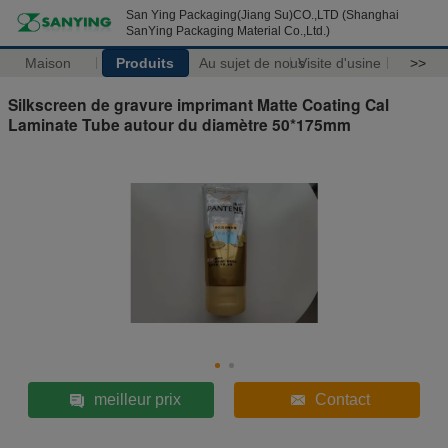
San Ying Packaging(Jiang Su)CO.,LTD (Shanghai
SanYing Packaging Material Co.,Ltd.)
Maison
Produits
Au sujet de nous
Visite d'usine
>>
Silkscreen de gravure imprimant Matte Coating Cal
Laminate Tube autour du diamètre 50*175mm
meilleur prix
Contact