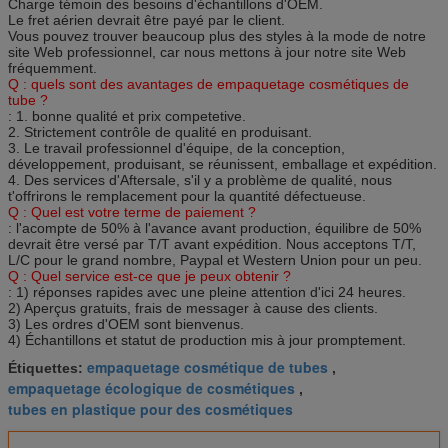
Charge témoin des besoins d'échantillons d'OEM.
Le fret aérien devrait être payé par le client.
Vous pouvez trouver beaucoup plus des styles à la mode de notre
site Web professionnel, car nous mettons à jour notre site Web
fréquemment.
Q : quels sont
des
avantages
de empaquetage cosmétiques
de
tube
?
: 1. bonne qualité et prix competetive.
2. Strictement contrôle de qualité en produisant.
3. Le travail professionnel d'équipe, de la conception,
développement, produisant, se réunissent, emballage et expédition.
4. Des services d'Aftersale, s'il y a problème de qualité, nous
t'offrirons le remplacement pour la quantité défectueuse.
Q : Quel est votre terme de paiement ?
: l'acompte de 50% à l'avance avant production, équilibre de 50%
devrait être versé par T/T avant expédition. Nous acceptons T/T,
L/C pour le grand nombre, Paypal et Western Union pour un peu.
Q : Quel service est-ce que je peux obtenir ?
: 1) réponses rapides avec une pleine attention d'ici 24 heures.
2) Aperçus gratuits, frais de messager à cause des clients.
3) Les ordres d'OEM sont bienvenus.
4) Échantillons et statut de production mis à jour promptement.
empaquetage cosmétique de tubes
Étiquettes:
,
empaquetage écologique de cosmétiques
,
tubes en plastique pour des cosmétiques