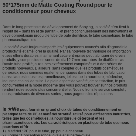
50*175mm de
Matte Coating Round
pour le
conditionneur pour cheveux
Dans le long processus de développement de Sanying, la société s'en tient à
l'esprit de « sans fin et de parfait », et prend continuellement des innovations et
development.main produit le tube de pâte dentifrice, le tube cosmétique, le tube
pharmaceutique, etc.
La société avait toujours importé les équipements avancés afin d'agrandir la
productivité et améliorer la qualité. Par sa nouvelle technologie de importation
et ses efforts durables, maintenant cette entreprise peut fabriquer de divers
produits, y compris toutes sortes de dia12.7mm aux tubes de dia60mm, au
l'ovale-tube profilé, aux tubes extrêmement comprimés et à des séries de
produits nouveaux. D'ailleurs, sans compter que les produits cosmétiques
généraux, nous sommes également engagés dans des tubes de fabrication
dans d'autres industries prometteuses, telles que la nourriture, médecine,
industrie et ainsi de suite. Le plein aspect de variété, de satisfaction, le prix
concurrentiel et la mode moderne que vous pouvez trouver sur nos produits
rendent notre société plus concurrentielle. Nous offrons le service complet ;
nous produisons de diverses sortes ; nous gagnons les réputations.
le ★We
peut fournir un grand choix de tubes de conditionnement en
plastique faits de PE et matériel stratifié, utilisé pour différentes industries,
telles que les cosmétiques, la nourriture, le détergent et les
pharmaceutiques etc. Les caractéristiques en plastique de tube que nous
pourrions offrir :
1). Matériel : PE pour le tube, pp pour le chapeau
2). Forme : Conception ronde, ovale et superbe-ovale