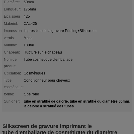
Diamètre:
50mm
Longueur:
175mm
Épaisseur:
425
Matériel:
CAL425
Impression:
Impression de la gravure Printing+Silkscreen
vernis:
Matte
Volume:
180ml
Chapeau:
Rupture sur le chapeau
Nom de
Tube cosmétique d'emballage
produit:
Utilisation:
Cosmétiques
Type
Conditionneur pour cheveux
cosmétique:
forme:
tube rond
tube en stratifié de calorie
tube en stratifié du diamètre 50mm
Surligner:
,
,
la calorie a stratifié des tubes
Silkscreen de gravure imprimant le
tube
d'emballage de cosmétique du diamètre