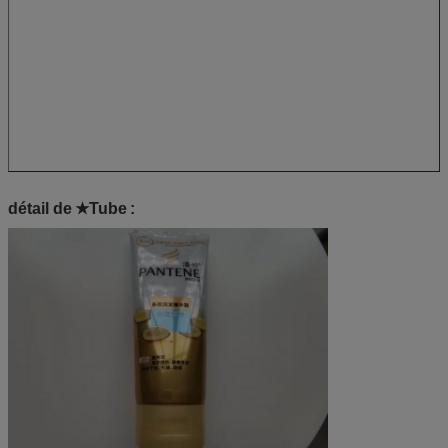
détail de
★Tube
: